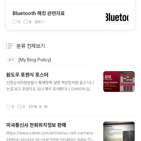
Bluetooth 해킹 관련자료
0
8
조회
1
분류 전체보기
주요 글 목록
[My Blog Policy]
공지
원도우 포렌식 포스터
글 내용
인증심사위원분들이 통제항목 설명 책받침처럼 들고 다니
는걸 보고 포렌식도 있나 해서 찾아봣더니 SANS에 있네
요https://www.sans.org/security-resources/pos
ters/dfir/windows-forensics-evidence-of-75 아
작성시간
0
0
2018. 8. 18.
래는 SANS에서 나오는 관련 포스터 입니다. https://ww
w.sans.org/security-resources/posters/
미국통신사 전화위치정보 판매
글 내용
https://www.zdnet.com/article/us-cell-carriers-
selling-access-to-real-time-location-data/ 미국