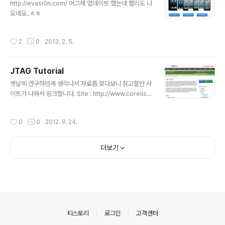
http://evasi0n.com/ 어그제 업데이트 했는데 빨리도 나
오네요..ㅎㅎ
작성시간
2
0
2013. 2. 5.
JTAG Tutorial
글 내용
옛날에 연구하던게 생각나서 자료좀 찾다보니 참고할만 사
이트가 나와서 링크합니다. Site : http://www.corelis.c
om/education/JTAG_Tutorial.htm Whitepapers :
http://www.corelis.com/whitepapers/index.htm
작성시간
0
0
2012. 9. 24.
기타 이전자료 http://boanchanggo.tistory.com/sea
rch/jtag
더보기
의안내
티스토리
로그인
고객센터