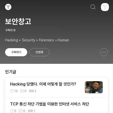
검색하기
티스토리
보안창고
구독자
0
Hacking + Security + Forensics = Human
구독하기
방명록
신고하기 레이어
열기
인기글
Hacking 당했다. 이제 어떻게 할 것인가?
13
0
조회
2
TCP 통신 차단 기법을 이용한 인터넷 서비스 차단
0
0
조회
1