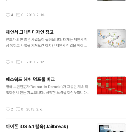
g-allows-lock-screen-bypass/
작성시간
4
0
2013. 2. 16.
제안서 그래픽디자인 참고
글 내용
년초가 되면 많은 사업들이 몰려옵니다. 대개는 제안서 작
성 않하고 사업을 가져오긴 하지만 제안서 작업을 해야 경
우가 많습니다.. 근데 문제가 잘아시겠지만 항상 시간이 없
다는게 문제죠... 내용 작성은 문제없어도 바로 디자인(제안
작성시간
3
0
2013. 2. 12.
서 및 발표자료)이라는 문제가 있습니다. UX팀에 부탁하면
이쁘고 깔끔하게 제안서를 디자인해 주지만 대규모 사업아
니면 어렵습니다.. 그래서 가끔 제안서 및 발표자료 작성시
패스워드 해쉬 덤프툴 비교
참고할 만한 사이트를 소개합니다. http://www.coolinfo
글 내용
graphics.com/ 아래는 쿨인포그래픽스 사이트 내 그래
영국 보안전문가(Bernardo Damele)가 그동안 계속 작
픽들입니다. 참고로 신입분들이라면 갑자기 제안서 쓰라면
업하면서 만든 자료입니다.. 상당한 노력을 하신듯합니다...
막막하다... 방법은 무조건 다양한걸 많이 보고 활용하는 것
리스트를 나열하고 비교하길 좋아하는 우리나라에서 유용
입니다. 화이팅!!
하게 쓰일수도 있겠습니다. http://bernardodamele.bl
작성시간
2
0
2013. 2. 6.
ogspot.kr/ https://docs.google.com/spreadshe
et/ccc?key=0Ak-eXPencMnydGhwR1VvamhlNEl
jVHlJdVkxZ2RIaWc#gid=0
아이폰 iOS 6.1 탈옥(Jailbreak)
글 내용