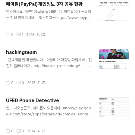
페이팔(PayPal)개인정보 3자 공유 현황
18/mar/24/facebook-week-of-shame-data-bre
글 내용
ach-observer-revelations-zuckerberg-silence
안녕하세요. 3년만에 글을 올려봅니다. 페이팔에서 공유하
http://www.financialexpress.com/industry/techn
는 정보 현황이네요. - 업무참고용 https://www.paypal.
ology/cambridge-analytica-facebo..
com/ie/webapps/mpp/ua/third-parties-list​​ http
s://rebecca-ricks.com/paypal-data/​
작성시간
0
1
2018. 3. 20.
hackingteam
글 내용
1년 4개월 만에 글입니다... 이탈리아 해킹팀 파일서버... 천
천히 둘러봐야지... http://hacking.technology/ . . . . . .
. . . . . . P/S - 이직했습니다 S사로... 안랩인 아닙니다..
작성시간
0
0
2015. 7. 17.
UFED Phone Detective
글 내용
앱도 나오는군요.. 아이폰도 있을라나.. https://play.goo
gle.com/store/apps/details?id=com.cellebrite.p
honedetective
작성시간
0
0
2014. 4. 21.