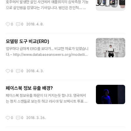
호주에서 발생한 살인 사건에서 애플워치의 심박측정 기능
으로 살인범을 잡았다는 기사입니다. 범인은 친인척.... 애
플워치에 기록된 심정지 시간과 목격자의 진술을 차이를
확인하여 법인체포... 미군에서는 스마트기기 착용금지하
작성시간
0
0
2018. 4. 8.
기도 하는데요.. 이유는 군인의 동선 노출(기지노출 등)이
우려라고 합니다. http://www.abc.net.au/news/2018
-03-29/smart-watch-data-helps-police-find-s
모델링 도구 비교(ERD)
uspect-in-murder-case-court/9602832
글 내용
업무하다 급하게 ERD를 보다가... 비교한 자료가 있었습니
다.~ http://www.databaseanswers.org/modellin
g_tools.htm
작성시간
0
0
2018. 4. 3.
페이스북 정보 유출 배경?
글 내용
페이스북 정보유출 파문이 더 커지는듯 합니다. 영국에서
는 정치 스캔들로 보는듯 하고 러시아 및 브렉시트 투표 연
관도 애기하고 아직까지는 내부자 폭로만 있지만.. 앞으로
사실규정 및 결과를 기다려 봅니다.^^ 만약 페이스북 및 인
작성시간
0
0
2018. 3. 26.
스타그램 없어진다 하면 국내의 경우 SNS마케팅 회사 또
는 업무는 상당한 차질이 예상됩니다. 01. 국외뉴스(폭로영
상) https://www.theguardian.com/technology/20