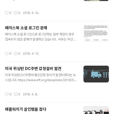
경찰이 LocationSmart라는 서비스 플랫폼을 이용하여
미국시민의 전화 위치정보를 불법 조회했고 AT&T, Veriz
작성시간
0
0
2018. 5. 16.
on, T-Mobile 등 회사와 연관 및 연결되어 관련정보를 제
공했다는 내용입니다. 아래는 관련 서비스 회사 웹사이트
입니다. https://www.locationsmart.com/try/
페이스북 소셜 로그인 문제
글 내용
페이스북 소셜 로그인으로 로그인하는 일부 게임의 경우
접속되지 않은 문제가 발생하고 있습니다.. 사유는 우선 페
이스북에서 일방적으로 소셜 연동을 해체한듯 하고 이를
게임사들이 협의하는듯 하네요.. 일부 메이져 들은 해결한
작성시간
0
0
2018. 4. 13.
듯 하지만 중소앱들은 여파가 있나 봅니다.
미국 위싱턴 DC주변 감청설비 발견
글 내용
미국 위싱턴 DC주변에 통신감청 장비가 발견되었다는 뉴
스입니다. https://www.eff.org/deeplinks/2018/04/
dhs-confirms-presence-cell-site-simulators-u
s-capitol 미 정보기관이 감청하는건 테러로 인해 일상일
작성시간
0
0
2018. 4. 8.
텐데.. 청와대 주변에도 하나정도는 있지 않을까요? 미국은
선인장모형으로도 숨기기도 하네요.ㅎㅎ http://tfrlive.c
om/department-of-justice-policy-guidance-us
애플워치가 살인범을 잡다
e-of-cell-site-simulator-technology/
글 내용