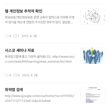
웹 개인정보 추적자 확인
글 내용
정보보호/개인정보보호 관련 교육이 법적으로 의무화 되면
서 많이들 하는데 컨텐츠가 비슷한 경우가 많다. 일반분들
은 브라우저 뒤단에서 자기정보를 누가 가져가는지 모르시
니까 이런거 설명해주거나 동영상으로 보여주는것도 정보
작성시간
4
1
2013. 4. 28.
보호/개인정보보호 교육에 도움이 될듯하다... 주민등록번
호 등 식별정보만이 아닌 개인의 성향정보도 누군가가 수
집하고 집합시키면 그게 더 영향이 크니까 http://www.te
시스코 세미나 자료
d.com/talks/gary_kovacs_tracking_the_tracker
글 내용
s.html 관련자료 http://www.mozilla.org/en-US/coll
동향참고할때 좋고 가끔씩 올라옵니다.. http://www.cisc
usion/ http://blog.thehigheredcio.com/2012/08/
o.com/web/KR/learning/web_seminar/list.html
19/tracking-the-trackers-on-college-and-univ
er..
작성시간
4
0
2013. 4. 28.
취약점 검색
글 내용
http://www.google.com/cse/home?cx=0119052
20571137173365:3dje3l3s8wk