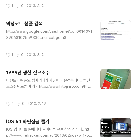
작성시간
1
0
2013. 3. 9.
악성코드 샘플 검색
글 내용
http://www.google.com/cse/home?cx=0014391
39068102559330:uruncpbgqm8
작성시간
1
0
2013. 3. 9.
1999년 생산 진로소주
글 내용
이벤트인줄 알고 병따려다가 사진이나 올려봅니다..^^ 진
로소주 년도별 패키지 http://www.hitejinro.com/Pro
m/prom_pack_view.asp?nsPage=1&nSeq=987
&strTitle=&strBirthYear=&strBrandCode=01 99
작성시간
4
0
2013. 2. 19.
년도 생산이니 2년만 더 묵히면 진로소주 17년산인가... 발
렌타인 17년하고 동급이 될까요? ㅎㅎ
iOS 6.1 화면잠금 풀기
글 내용
iOS 업데이트 될때마다 알아내는 분들 참 신기하다.. htt
p://www.lifehacker.com.au/2013/02/ios-6-1-bu