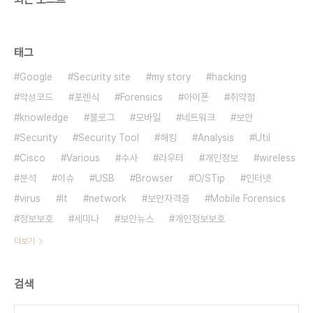
태그
Google
Security site
my story
hacking
악성코드
포렌식
Forensics
아이폰
취약점
knowledge
블로그
모바일
네트워크
보안
Security
Security Tool
해킹
Analysis
Util
Cisco
Various
수사
라우터
개인정보
wireless
분석
이슈
USB
Browser
O/STip
인터넷
virus
It
network
보안자격증
Mobile Forensics
정보보호
세미나
보안뉴스
개인정보보호
더보기
검색