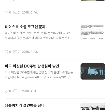
경찰이 LocationSmart라는 서비스 플랫폼을 이용하여
미국시민의 전화 위치정보를 불법 조회했고 AT&T, Veriz
작성시간
0
0
2018. 5. 16.
on, T-Mobile 등 회사와 연관 및 연결되어 관련정보를 제
공했다는 내용입니다. 아래는 관련 서비스 회사 웹사이트
입니다. https://www.locationsmart.com/try/
페이스북 소셜 로그인 문제
글 내용
페이스북 소셜 로그인으로 로그인하는 일부 게임의 경우
접속되지 않은 문제가 발생하고 있습니다.. 사유는 우선 페
이스북에서 일방적으로 소셜 연동을 해체한듯 하고 이를
게임사들이 협의하는듯 하네요.. 일부 메이져 들은 해결한
작성시간
0
0
2018. 4. 13.
듯 하지만 중소앱들은 여파가 있나 봅니다.
미국 위싱턴 DC주변 감청설비 발견
글 내용
미국 위싱턴 DC주변에 통신감청 장비가 발견되었다는 뉴
스입니다. https://www.eff.org/deeplinks/2018/04/
dhs-confirms-presence-cell-site-simulators-u
s-capitol 미 정보기관이 감청하는건 테러로 인해 일상일
작성시간
0
0
2018. 4. 8.
텐데.. 청와대 주변에도 하나정도는 있지 않을까요? 미국은
선인장모형으로도 숨기기도 하네요.ㅎㅎ http://tfrlive.c
om/department-of-justice-policy-guidance-us
애플워치가 살인범을 잡다
e-of-cell-site-simulator-technology/
글 내용