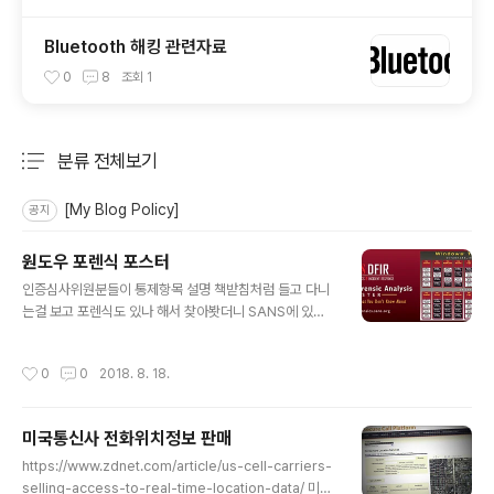
Bluetooth 해킹 관련자료
0
8
조회
1
분류 전체보기
주요 글 목록
[My Blog Policy]
공지
원도우 포렌식 포스터
글 내용
인증심사위원분들이 통제항목 설명 책받침처럼 들고 다니
는걸 보고 포렌식도 있나 해서 찾아봣더니 SANS에 있네
요https://www.sans.org/security-resources/pos
ters/dfir/windows-forensics-evidence-of-75 아
작성시간
0
0
2018. 8. 18.
래는 SANS에서 나오는 관련 포스터 입니다. https://ww
w.sans.org/security-resources/posters/
미국통신사 전화위치정보 판매
글 내용
https://www.zdnet.com/article/us-cell-carriers-
selling-access-to-real-time-location-data/ 미국