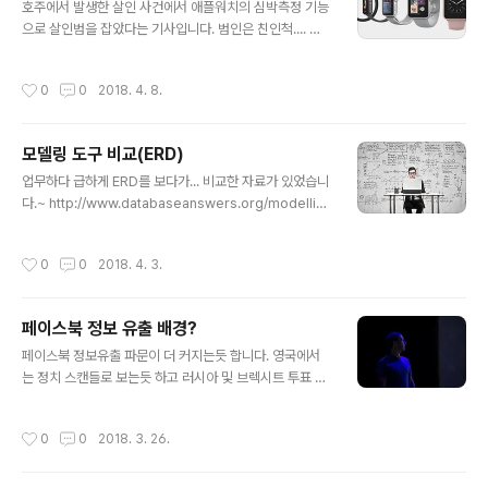
호주에서 발생한 살인 사건에서 애플워치의 심박측정 기능
으로 살인범을 잡았다는 기사입니다. 범인은 친인척.... 애
플워치에 기록된 심정지 시간과 목격자의 진술을 차이를
확인하여 법인체포... 미군에서는 스마트기기 착용금지하
작성시간
0
0
2018. 4. 8.
기도 하는데요.. 이유는 군인의 동선 노출(기지노출 등)이
우려라고 합니다. http://www.abc.net.au/news/2018
-03-29/smart-watch-data-helps-police-find-s
모델링 도구 비교(ERD)
uspect-in-murder-case-court/9602832
글 내용
업무하다 급하게 ERD를 보다가... 비교한 자료가 있었습니
다.~ http://www.databaseanswers.org/modellin
g_tools.htm
작성시간
0
0
2018. 4. 3.
페이스북 정보 유출 배경?
글 내용
페이스북 정보유출 파문이 더 커지는듯 합니다. 영국에서
는 정치 스캔들로 보는듯 하고 러시아 및 브렉시트 투표 연
관도 애기하고 아직까지는 내부자 폭로만 있지만.. 앞으로
사실규정 및 결과를 기다려 봅니다.^^ 만약 페이스북 및 인
작성시간
0
0
2018. 3. 26.
스타그램 없어진다 하면 국내의 경우 SNS마케팅 회사 또
는 업무는 상당한 차질이 예상됩니다. 01. 국외뉴스(폭로영
상) https://www.theguardian.com/technology/20