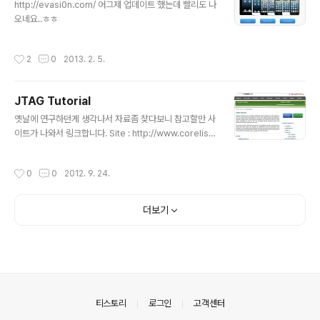
http://evasi0n.com/ 어그제 업데이트 했는데 빨리도 나
오네요..ㅎㅎ
작성시간
2
0
2013. 2. 5.
JTAG Tutorial
글 내용
옛날에 연구하던게 생각나서 자료좀 찾다보니 참고할만 사
이트가 나와서 링크합니다. Site : http://www.corelis.c
om/education/JTAG_Tutorial.htm Whitepapers :
http://www.corelis.com/whitepapers/index.htm
작성시간
0
0
2012. 9. 24.
기타 이전자료 http://boanchanggo.tistory.com/sea
rch/jtag
더보기
의안내
티스토리
로그인
고객센터