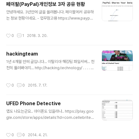
페이팔(PayPal)개인정보 3자 공유 현황
18/mar/24/facebook-week-of-shame-data-bre
글 내용
ach-observer-revelations-zuckerberg-silence
안녕하세요. 3년만에 글을 올려봅니다. 페이팔에서 공유하
http://www.financialexpress.com/industry/techn
는 정보 현황이네요. - 업무참고용 https://www.paypal.
ology/cambridge-analytica-facebo..
com/ie/webapps/mpp/ua/third-parties-list​​ http
s://rebecca-ricks.com/paypal-data/​
작성시간
0
1
2018. 3. 20.
hackingteam
글 내용
1년 4개월 만에 글입니다... 이탈리아 해킹팀 파일서버... 천
천히 둘러봐야지... http://hacking.technology/ . . . . . .
. . . . . . P/S - 이직했습니다 S사로... 안랩인 아닙니다..
작성시간
0
0
2015. 7. 17.
UFED Phone Detective
글 내용
앱도 나오는군요.. 아이폰도 있을라나.. https://play.goo
gle.com/store/apps/details?id=com.cellebrite.p
honedetective
작성시간
0
0
2014. 4. 21.