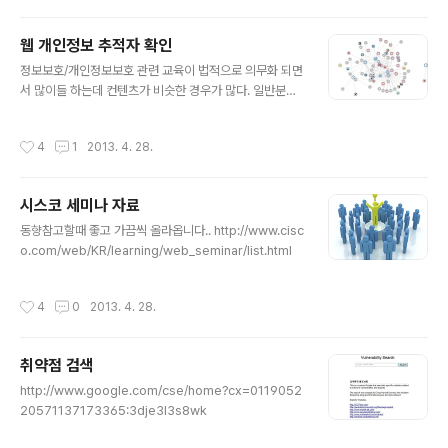
웹 개인정보 추적자 확인
글 내용
정보보호/개인정보보호 관련 교육이 법적으로 의무화 되면
서 많이들 하는데 컨텐츠가 비슷한 경우가 많다. 일반분들
은 브라우저 뒤단에서 자기정보를 누가 가져가는지 모르시
니까 이런거 설명해주거나 동영상으로 보여주는것도 정보
작성시간
4
1
2013. 4. 28.
보호/개인정보보호 교육에 도움이 될듯하다... 주민등록번
호 등 식별정보만이 아닌 개인의 성향정보도 누군가가 수
집하고 집합시키면 그게 더 영향이 크니까 http://www.te
시스코 세미나 자료
d.com/talks/gary_kovacs_tracking_the_tracker
글 내용
s.html 관련자료 http://www.mozilla.org/en-US/coll
동향참고할때 좋고 가끔씩 올라옵니다.. http://www.cisc
usion/ http://blog.thehigheredcio.com/2012/08/
o.com/web/KR/learning/web_seminar/list.html
19/tracking-the-trackers-on-college-and-univ
er..
작성시간
4
0
2013. 4. 28.
취약점 검색
글 내용
http://www.google.com/cse/home?cx=0119052
20571137173365:3dje3l3s8wk