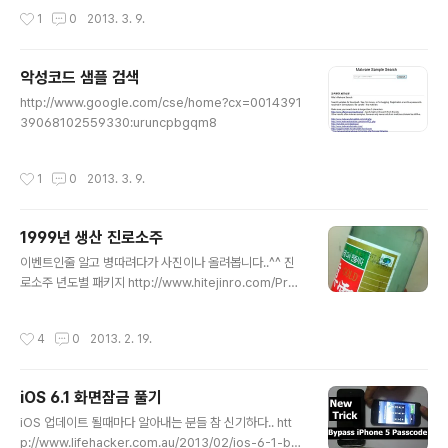
작성시간
1
0
2013. 3. 9.
악성코드 샘플 검색
글 내용
http://www.google.com/cse/home?cx=0014391
39068102559330:uruncpbgqm8
작성시간
1
0
2013. 3. 9.
1999년 생산 진로소주
글 내용
이벤트인줄 알고 병따려다가 사진이나 올려봅니다..^^ 진
로소주 년도별 패키지 http://www.hitejinro.com/Pro
m/prom_pack_view.asp?nsPage=1&nSeq=987
&strTitle=&strBirthYear=&strBrandCode=01 99
작성시간
4
0
2013. 2. 19.
년도 생산이니 2년만 더 묵히면 진로소주 17년산인가... 발
렌타인 17년하고 동급이 될까요? ㅎㅎ
iOS 6.1 화면잠금 풀기
글 내용
iOS 업데이트 될때마다 알아내는 분들 참 신기하다.. htt
p://www.lifehacker.com.au/2013/02/ios-6-1-bu