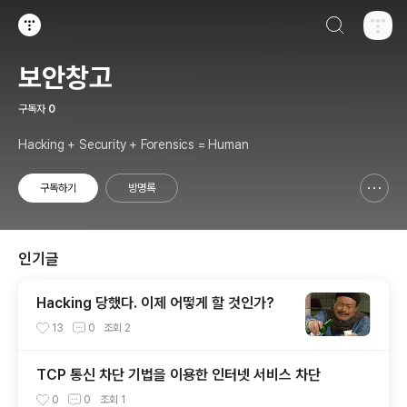
검색하기
티스토리
보안창고
구독자
0
Hacking + Security + Forensics = Human
구독하기
방명록
신고하기 레이어
열기
인기글
Hacking 당했다. 이제 어떻게 할 것인가?
13
0
조회
2
TCP 통신 차단 기법을 이용한 인터넷 서비스 차단
0
0
조회
1