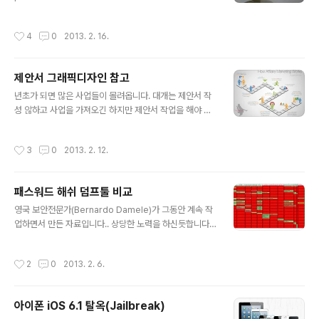
g-allows-lock-screen-bypass/
작성시간
4
0
2013. 2. 16.
제안서 그래픽디자인 참고
글 내용
년초가 되면 많은 사업들이 몰려옵니다. 대개는 제안서 작
성 않하고 사업을 가져오긴 하지만 제안서 작업을 해야 경
우가 많습니다.. 근데 문제가 잘아시겠지만 항상 시간이 없
다는게 문제죠... 내용 작성은 문제없어도 바로 디자인(제안
작성시간
3
0
2013. 2. 12.
서 및 발표자료)이라는 문제가 있습니다. UX팀에 부탁하면
이쁘고 깔끔하게 제안서를 디자인해 주지만 대규모 사업아
니면 어렵습니다.. 그래서 가끔 제안서 및 발표자료 작성시
패스워드 해쉬 덤프툴 비교
참고할 만한 사이트를 소개합니다. http://www.coolinfo
글 내용
graphics.com/ 아래는 쿨인포그래픽스 사이트 내 그래
영국 보안전문가(Bernardo Damele)가 그동안 계속 작
픽들입니다. 참고로 신입분들이라면 갑자기 제안서 쓰라면
업하면서 만든 자료입니다.. 상당한 노력을 하신듯합니다...
막막하다... 방법은 무조건 다양한걸 많이 보고 활용하는 것
리스트를 나열하고 비교하길 좋아하는 우리나라에서 유용
입니다. 화이팅!!
하게 쓰일수도 있겠습니다. http://bernardodamele.bl
작성시간
2
0
2013. 2. 6.
ogspot.kr/ https://docs.google.com/spreadshe
et/ccc?key=0Ak-eXPencMnydGhwR1VvamhlNEl
jVHlJdVkxZ2RIaWc#gid=0
아이폰 iOS 6.1 탈옥(Jailbreak)
글 내용