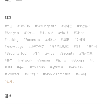
태그
보안
O/STip
Security site
아이폰
보안뉴스
Analysis
블로그
개인정보
인터넷
Cisco
hacking
Forensics
세미나
USB
취약점
knowledge
보안자격증
개인정보보호
해킹
포렌식
Security Tool
이슈
virus
Security
악성코드
분석
network
Various
모바일
Google
It
Util
수사
my story
정보보호
wireless
Browser
네트워크
Mobile Forensics
라우터
더보기
검색