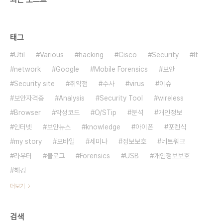
태그
Util
Various
hacking
Cisco
Security
It
network
Google
Mobile Forensics
보안
Security site
취약점
수사
virus
이슈
보안자격증
Analysis
Security Tool
wireless
Browser
악성코드
O/STip
분석
개인정보
인터넷
보안뉴스
knowledge
아이폰
포렌식
my story
모바일
세미나
정보보호
네트워크
라우터
블로그
Forensics
USB
개인정보보호
해킹
더보기
검색