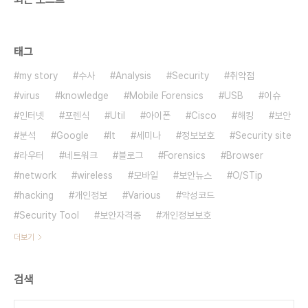
태그
my story
수사
Analysis
Security
취약점
virus
knowledge
Mobile Forensics
USB
이슈
인터넷
포렌식
Util
아이폰
Cisco
해킹
보안
분석
Google
It
세미나
정보보호
Security site
라우터
네트워크
블로그
Forensics
Browser
network
wireless
모바일
보안뉴스
O/STip
hacking
개인정보
Various
악성코드
Security Tool
보안자격증
개인정보보호
더보기
검색