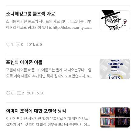
ensicsfromthesausagefactory.blogspot.com/2
009/03/facebook-chat-forensics.html 이 페이퍼
소니해킹그룹 룰즈섹 자료
를 보고 있으니 조만간 어딘가에서 소설네트워크 포렌식
글 내용
논문이 나올지도...요 ㅋㅋ 그리고 개인적인 생각들... 1. 카
소니를 해킹한 룰즈섹 사이트의 자료 입니다.. 소니를 비롯
카오 마이크로카페의 경우 지극이 아는 지인들만 애기하는
해 FBI 자료도 링크되어 있네요 http://lulzsecurity.co
폐쇠적인 형태이지만 위 문서를 참고하여 분석한다면 먼..
m/releases/
작성시간
1
0
2011. 6. 8.
포렌식 아이폰 어플
글 내용
포렌식 아이폰 어플... 아이튠즈는 별게 다 나오는구나... 앞
으로 계속 내용이 추가되면 책이 될지도 모르겠습니다. htt
p://itunes.apple.com/au/app/forensic-computer
-examiner/id439660226?mt=8&ls=1 http://lock
작성시간
0
2
2011. 6. 8.
andcode.com/uncategorized/quick-reference-
guide-ios-app
이미지 조작에 대한 포렌식 생각
글 내용
이번에 빈라덴 사망사진 합성 유혹으로 인해 개인적으로
갑자기 사진 및 이미지 합성 여부를 포렌식 측면에서 어떻
게 확인할 수 있을까? 궁금해서 몇자 적어 봅니다. 이미지