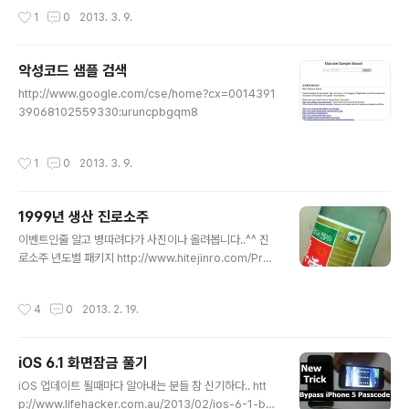
작성시간
1
0
2013. 3. 9.
악성코드 샘플 검색
글 내용
http://www.google.com/cse/home?cx=0014391
39068102559330:uruncpbgqm8
작성시간
1
0
2013. 3. 9.
1999년 생산 진로소주
글 내용
이벤트인줄 알고 병따려다가 사진이나 올려봅니다..^^ 진
로소주 년도별 패키지 http://www.hitejinro.com/Pro
m/prom_pack_view.asp?nsPage=1&nSeq=987
&strTitle=&strBirthYear=&strBrandCode=01 99
작성시간
4
0
2013. 2. 19.
년도 생산이니 2년만 더 묵히면 진로소주 17년산인가... 발
렌타인 17년하고 동급이 될까요? ㅎㅎ
iOS 6.1 화면잠금 풀기
글 내용
iOS 업데이트 될때마다 알아내는 분들 참 신기하다.. htt
p://www.lifehacker.com.au/2013/02/ios-6-1-bu