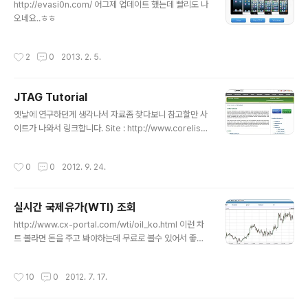
http://evasi0n.com/ 어그제 업데이트 했는데 빨리도 나
오네요..ㅎㅎ
작성시간
2
0
2013. 2. 5.
JTAG Tutorial
글 내용
옛날에 연구하던게 생각나서 자료좀 찾다보니 참고할만 사
이트가 나와서 링크합니다. Site : http://www.corelis.c
om/education/JTAG_Tutorial.htm Whitepapers :
http://www.corelis.com/whitepapers/index.htm
작성시간
0
0
2012. 9. 24.
기타 이전자료 http://boanchanggo.tistory.com/sea
rch/jtag
실시간 국제유가(WTI) 조회
글 내용
http://www.cx-portal.com/wti/oil_ko.html 이런 차
트 볼라면 돈을 주고 봐야하는데 무료로 볼수 있어서 좋습
니다.. 곡물, 금, 원자재도 확인가능합니다..
작성시간
10
0
2012. 7. 17.