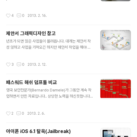
g-allows-lock-screen-bypass/
작성시간
4
0
2013. 2. 16.
제안서 그래픽디자인 참고
글 내용
년초가 되면 많은 사업들이 몰려옵니다. 대개는 제안서 작
성 않하고 사업을 가져오긴 하지만 제안서 작업을 해야 경
우가 많습니다.. 근데 문제가 잘아시겠지만 항상 시간이 없
다는게 문제죠... 내용 작성은 문제없어도 바로 디자인(제안
작성시간
3
0
2013. 2. 12.
서 및 발표자료)이라는 문제가 있습니다. UX팀에 부탁하면
이쁘고 깔끔하게 제안서를 디자인해 주지만 대규모 사업아
니면 어렵습니다.. 그래서 가끔 제안서 및 발표자료 작성시
패스워드 해쉬 덤프툴 비교
참고할 만한 사이트를 소개합니다. http://www.coolinfo
글 내용
graphics.com/ 아래는 쿨인포그래픽스 사이트 내 그래
영국 보안전문가(Bernardo Damele)가 그동안 계속 작
픽들입니다. 참고로 신입분들이라면 갑자기 제안서 쓰라면
업하면서 만든 자료입니다.. 상당한 노력을 하신듯합니다...
막막하다... 방법은 무조건 다양한걸 많이 보고 활용하는 것
리스트를 나열하고 비교하길 좋아하는 우리나라에서 유용
입니다. 화이팅!!
하게 쓰일수도 있겠습니다. http://bernardodamele.bl
작성시간
2
0
2013. 2. 6.
ogspot.kr/ https://docs.google.com/spreadshe
et/ccc?key=0Ak-eXPencMnydGhwR1VvamhlNEl
jVHlJdVkxZ2RIaWc#gid=0
아이폰 iOS 6.1 탈옥(Jailbreak)
글 내용