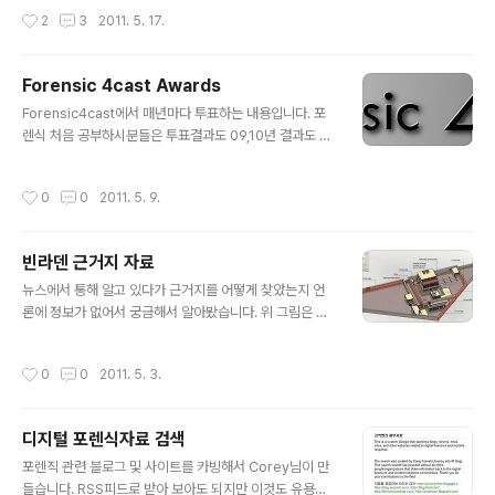
조작 및 합성의 경우 IrfanView 같은 도구를 통해 픽셀을
작성시간
2
3
2011. 5. 17.
확대하여 확인하는 경우가 있습니다. 그러나 여기서 또하
나의 궁금점이 생겼는데 사진속에 특정데이터를 합성으로
숨긴다면 그걸 확인할수 있을까? 의문이 생겼습니다. 여기
Forensic 4cast Awards
서 말하는 것은 스테가노그래피 수준이 아니라 이미지에
글 내용
또다른 이미지를 넣는다는 이야기 입니다. 검정바탕에 검
Forensic4cast에서 매년마다 투표하는 내용입니다. 포
정글씨로 특정 데이터를 숨기는... 이럴경우 이미지에 메타
렌식 처음 공부하시분들은 투표결과도 09,10년 결과도 있
값이 있어도 소용없고 육안으로 이미지를 확인하여도 기타
으니 참고하시면 되겠고, 관련분야에 있으신 분들은 동향
잡스러운 이미지로 보여서 조사시 넘겨 버릴수가 있을 수
정도와 외국에 누가 유명한지 정도 확인하시면 되겠습니
작성시간
0
0
2011. 5. 9.
있습니다.(단 파일 생성시간으로 어느정도 ..
다.. http://www.forensic4cast.com/forensic-4ca
st-awards/ http://www.forensic4cast.com/2011/
05/forensic-4cast-awards-meet-the-nominee
빈라덴 근거지 자료
s/
글 내용
뉴스에서 통해 알고 있다가 근거지를 어떻게 찾았는지 언
론에 정보가 없어서 궁금해서 알아봤습니다. 위 그림은 빈
라덴의 집 구조라고 합니다. 위 사진은 년도별 근거지 변화
의 위성사진입니다. 위사진은 파키스탄 군사학교에서 근거
작성시간
0
0
2011. 5. 3.
지 포함 사진입니다. 위사진은 언론에도 보도되었던 미군
작전중 추락한 헬기사진 입니다. 아직 언론에 나오면 빈라
덴 사망사진이 합성이라는 애기도 있고 미군이 수장했다라
디지털 포렌식자료 검색
는 보도가 있어 여러 추측이 난무하고 있지요 다만 테러가
글 내용
발생되지 않을가 걱정됩니다.
포렌직 관련 블로그 및 사이트를 카빙해서 Corey님이 만
들습니다. RSS피드로 받아 보아도 되지만 이것도 유용하