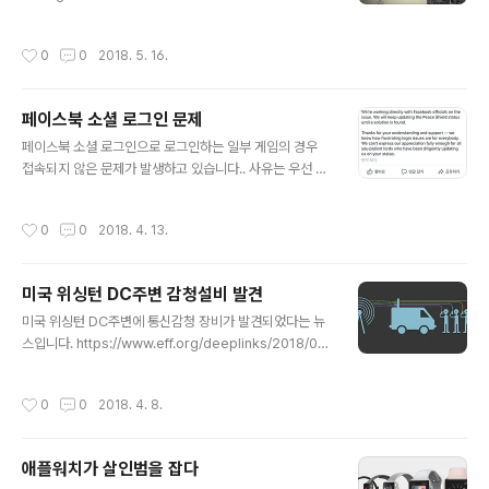
경찰이 LocationSmart라는 서비스 플랫폼을 이용하여
미국시민의 전화 위치정보를 불법 조회했고 AT&T, Veriz
작성시간
0
0
2018. 5. 16.
on, T-Mobile 등 회사와 연관 및 연결되어 관련정보를 제
공했다는 내용입니다. 아래는 관련 서비스 회사 웹사이트
입니다. https://www.locationsmart.com/try/
페이스북 소셜 로그인 문제
글 내용
페이스북 소셜 로그인으로 로그인하는 일부 게임의 경우
접속되지 않은 문제가 발생하고 있습니다.. 사유는 우선 페
이스북에서 일방적으로 소셜 연동을 해체한듯 하고 이를
게임사들이 협의하는듯 하네요.. 일부 메이져 들은 해결한
작성시간
0
0
2018. 4. 13.
듯 하지만 중소앱들은 여파가 있나 봅니다.
미국 위싱턴 DC주변 감청설비 발견
글 내용
미국 위싱턴 DC주변에 통신감청 장비가 발견되었다는 뉴
스입니다. https://www.eff.org/deeplinks/2018/04/
dhs-confirms-presence-cell-site-simulators-u
s-capitol 미 정보기관이 감청하는건 테러로 인해 일상일
작성시간
0
0
2018. 4. 8.
텐데.. 청와대 주변에도 하나정도는 있지 않을까요? 미국은
선인장모형으로도 숨기기도 하네요.ㅎㅎ http://tfrlive.c
om/department-of-justice-policy-guidance-us
애플워치가 살인범을 잡다
e-of-cell-site-simulator-technology/
글 내용