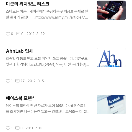
미군의 위치정보 리스크
글 내용
스마트폰 어플리케이션에서 수집하는 위치정보 문제로 인
한 문제의 글입니다. http://www.army.mil/article/751
65/Geotagging_poses_security_risks/ 개인의 경
우 프라이버시 문제 정도로만 그치겠지만 군입장에서는 위
작성시간
0
0
2012. 3. 29.
치정보 노출이 큰 리스크로 작용한다고 합니다. 지정학적
으로 노출되지 말아햐 하는 군시설에서 근무하는 경우 스
마트폰 사용과 이를 자택에서 동기화하는 과정에서 위치정
AhnLab 입사
보가 노출될꺼 같습니다. 생각해 볼수 있는 군에서의 위치
글 내용
정보 리스크 1. 박격포, 미사일기지에서 근무하는 군인정보
최종합격 통보 받고 오늘 계약서 쓰고 왔습니다. 다른곳도
-> 주요시설 위치 파악가능 -> 테러 가능성 2. 수송 및 자
몇군데 합격되어 고민고민(전문성, 연봉, 비젼, 복리후생,
원관리 기지에서 근무하는 군인정보 -> 군 수송물자 경로
기업이미지 등등)하다 AhnLab으로 결정했습니다. 응원해
파악가능 -> 탈취 가능성 3. 첩보기관에서 근무하는 군인
주신 여러분들 감사드립니다.^^ P/S 오늘 이글이 제블로그
작성시간
1
27
2012. 3. 5.
정보..
500번째 글
페이스북 포렌식
글 내용
페이스북 포렌식 관련 자료가 보여 올립니다. 웹히스토리
를 조사하면 나온다는건 알고는 있었으나 조목조목 다 설
명되어 있어 보기 편합니다.^^ http://sites.google.co
m/site/valkyriexsecurityresearch/announceme
작성시간
1
0
2011. 7. 13.
nts/facebookforensicspaperpublished http://for