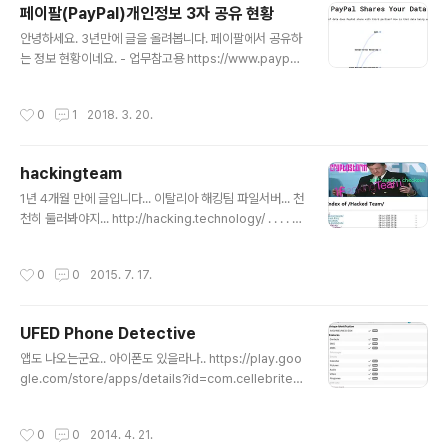
페이팔(PayPal)개인정보 3자 공유 현황
18/mar/24/facebook-week-of-shame-data-bre
글 내용
ach-observer-revelations-zuckerberg-silence
안녕하세요. 3년만에 글을 올려봅니다. 페이팔에서 공유하
http://www.financialexpress.com/industry/techn
는 정보 현황이네요. - 업무참고용 https://www.paypal.
ology/cambridge-analytica-facebo..
com/ie/webapps/mpp/ua/third-parties-list​​ http
s://rebecca-ricks.com/paypal-data/​
작성시간
0
1
2018. 3. 20.
hackingteam
글 내용
1년 4개월 만에 글입니다... 이탈리아 해킹팀 파일서버... 천
천히 둘러봐야지... http://hacking.technology/ . . . . . .
. . . . . . P/S - 이직했습니다 S사로... 안랩인 아닙니다..
작성시간
0
0
2015. 7. 17.
UFED Phone Detective
글 내용
앱도 나오는군요.. 아이폰도 있을라나.. https://play.goo
gle.com/store/apps/details?id=com.cellebrite.p
honedetective
작성시간
0
0
2014. 4. 21.