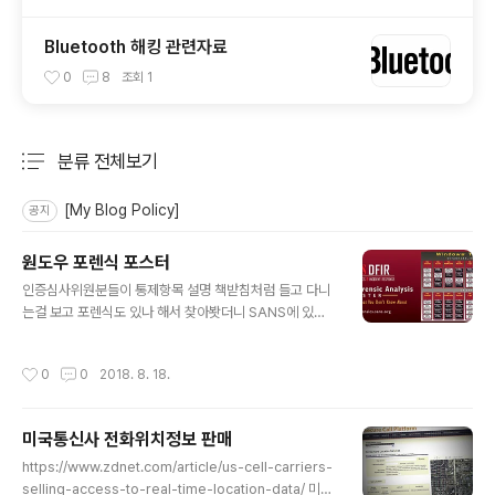
Bluetooth 해킹 관련자료
0
8
조회
1
분류 전체보기
주요 글 목록
[My Blog Policy]
공지
원도우 포렌식 포스터
글 내용
인증심사위원분들이 통제항목 설명 책받침처럼 들고 다니
는걸 보고 포렌식도 있나 해서 찾아봣더니 SANS에 있네
요https://www.sans.org/security-resources/pos
ters/dfir/windows-forensics-evidence-of-75 아
작성시간
0
0
2018. 8. 18.
래는 SANS에서 나오는 관련 포스터 입니다. https://ww
w.sans.org/security-resources/posters/
미국통신사 전화위치정보 판매
글 내용
https://www.zdnet.com/article/us-cell-carriers-
selling-access-to-real-time-location-data/ 미국