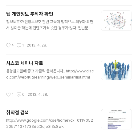
웹 개인정보 추적자 확인
글 내용
정보보호/개인정보보호 관련 교육이 법적으로 의무화 되면
서 많이들 하는데 컨텐츠가 비슷한 경우가 많다. 일반분들
은 브라우저 뒤단에서 자기정보를 누가 가져가는지 모르시
니까 이런거 설명해주거나 동영상으로 보여주는것도 정보
작성시간
4
1
2013. 4. 28.
보호/개인정보보호 교육에 도움이 될듯하다... 주민등록번
호 등 식별정보만이 아닌 개인의 성향정보도 누군가가 수
집하고 집합시키면 그게 더 영향이 크니까 http://www.te
시스코 세미나 자료
d.com/talks/gary_kovacs_tracking_the_tracker
글 내용
s.html 관련자료 http://www.mozilla.org/en-US/coll
동향참고할때 좋고 가끔씩 올라옵니다.. http://www.cisc
usion/ http://blog.thehigheredcio.com/2012/08/
o.com/web/KR/learning/web_seminar/list.html
19/tracking-the-trackers-on-college-and-univ
er..
작성시간
4
0
2013. 4. 28.
취약점 검색
글 내용
http://www.google.com/cse/home?cx=0119052
20571137173365:3dje3l3s8wk