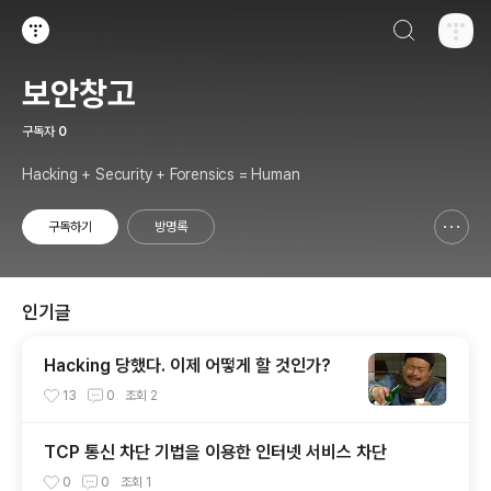
검색하기
티스토리
보안창고
구독자
0
Hacking + Security + Forensics = Human
구독하기
방명록
신고하기 레이어
열기
인기글
Hacking 당했다. 이제 어떻게 할 것인가?
13
0
조회
2
TCP 통신 차단 기법을 이용한 인터넷 서비스 차단
0
0
조회
1