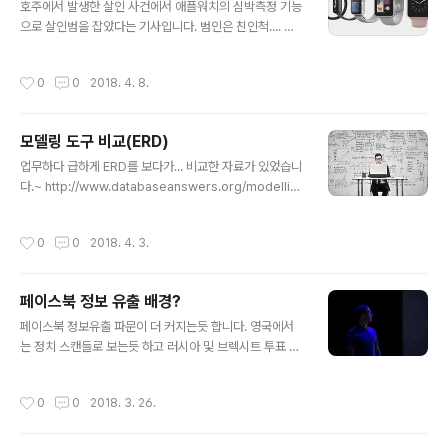
호주에서 발생한 살인 사건에서 애플워치의 심박측정 기능
으로 살인범을 잡았다는 기사입니다. 범인은 친인척.... 애
플워치에 기록된 심정지 시간과 목격자의 진술을 차이를
확인하여 법인체포... 미군에서는 스마트기기 착용금지하
작성시간
0
0
2018. 4. 8.
기도 하는데요.. 이유는 군인의 동선 노출(기지노출 등)이
우려라고 합니다. http://www.abc.net.au/news/2018
-03-29/smart-watch-data-helps-police-find-s
모델링 도구 비교(ERD)
uspect-in-murder-case-court/9602832
글 내용
업무하다 급하게 ERD를 보다가... 비교한 자료가 있었습니
다.~ http://www.databaseanswers.org/modellin
g_tools.htm
작성시간
0
0
2018. 4. 3.
페이스북 정보 유출 배경?
글 내용
페이스북 정보유출 파문이 더 커지는듯 합니다. 영국에서
는 정치 스캔들로 보는듯 하고 러시아 및 브렉시트 투표 연
관도 애기하고 아직까지는 내부자 폭로만 있지만.. 앞으로
사실규정 및 결과를 기다려 봅니다.^^ 만약 페이스북 및 인
작성시간
0
0
2018. 3. 26.
스타그램 없어진다 하면 국내의 경우 SNS마케팅 회사 또
는 업무는 상당한 차질이 예상됩니다. 01. 국외뉴스(폭로영
상) https://www.theguardian.com/technology/20