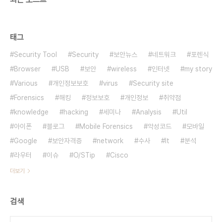
태그
Security Tool
Security
보안뉴스
네트워크
포렌식
Browser
USB
보안
wireless
인터넷
my story
Various
개인정보보호
virus
Security site
Forensics
해킹
정보보호
개인정보
취약점
knowledge
hacking
세미나
Analysis
Util
아이폰
블로그
Mobile Forensics
악성코드
모바일
Google
보안자격증
network
수사
It
분석
라우터
이슈
O/STip
Cisco
더보기
검색