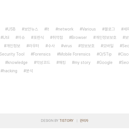
USB
보안뉴스
It
network
Various
블로그
세
Util
이슈
포렌식
취약점
Browser
개인정보보호
보
개인정보
라우터
수사
virus
정보보호
모바일
Sec
Security Tool
Forensics
Mobile Forensics
O/STip
Cisc
knowledge
악성코드
해킹
my story
Google
Secu
hacking
분석
DESIGN BY
TISTORY
관리자