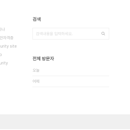
검색
미나
안자격증
urity site
o
전체 방문자
rity
오늘
어제