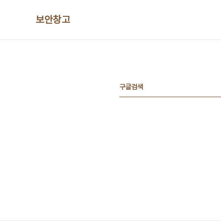
본문 바로가기
보안창고
구글검색