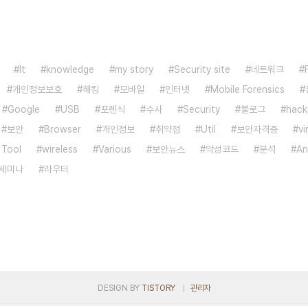
It
knowledge
my story
Security site
네트워크
개인정보보호
해킹
모바일
인터넷
Mobile Forensics
Google
USB
포렌식
수사
Security
블로그
hack
보안
Browser
개인정보
취약점
Util
보안자격증
vi
 Tool
wireless
Various
보안뉴스
악성코드
분석
An
세미나
라우터
DESIGN BY
TISTORY
관리자