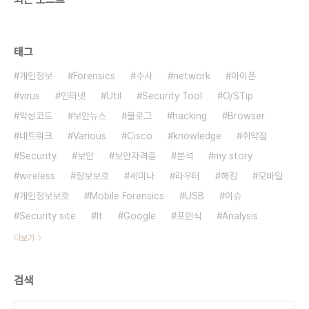
태그
개인정보
Forensics
수사
network
아이폰
virus
인터넷
Util
Security Tool
O/STip
악성코드
보안뉴스
블로그
hacking
Browser
네트워크
Various
Cisco
knowledge
취약점
Security
보안
보안자격증
분석
my story
wireless
정보보호
세미나
라우터
해킹
모바일
개인정보보호
Mobile Forensics
USB
이슈
Security site
It
Google
포렌식
Analysis
더보기
검색