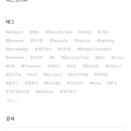
태그
Analysis
해킹
Security site
모바일
USB
Browser
아이폰
Security
Various
hacking
knowledge
개인정보
인터넷
Mobile Forensics
network
라우터
It
Security Tool
보안
Cisco
Util
Forensics
세미나
이슈
정보보호
보안뉴스
O/STip
수사
my story
보안자격증
취약점
블로그
포렌식
Google
악성코드
virus
분석
개인정보보호
wireless
네트워크
더보기
검색