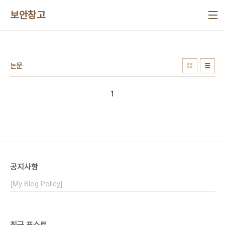
본문 바로가기
보안창고
논문
1
공지사항
[My Blog Policy]
최근 포스트