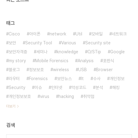
태그
Cisco
아이폰
network
Util
모바일
네트워크
보안
Security Tool
Various
Security site
보안자격증
세미나
knowledge
O/STip
Google
my story
Mobile Forensics
Analysis
포렌식
블로그
정보보호
wireless
USB
Browser
라우터
Forensics
보안뉴스
It
수사
개인정보
Security
이슈
인터넷
악성코드
분석
해킹
개인정보보호
virus
hacking
취약점
더보기
검색