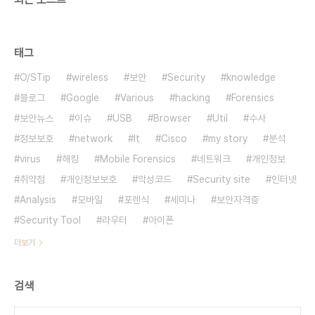
태그
O/STip
wireless
보안
Security
knowledge
블로그
Google
Various
hacking
Forensics
보안뉴스
이슈
USB
Browser
Util
수사
정보보호
network
It
Cisco
my story
분석
virus
해킹
Mobile Forensics
네트워크
개인정보
취약점
개인정보보호
악성코드
Security site
인터넷
Analysis
모바일
포렌식
세미나
보안자격증
Security Tool
라우터
아이폰
더보기
검색