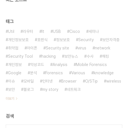
태그
Util
라우터
It
USB
Cisco
세미나
개인정보보호
포렌식
정보보호
Security
보안자격증
취약점
아이폰
Security site
virus
network
Security Tool
hacking
보안뉴스
수사
해킹
개인정보
악성코드
Analysis
Mobile Forensics
Google
분석
Forensics
Various
knowledge
이슈
모바일
인터넷
Browser
O/STip
wireless
보안
블로그
my story
네트워크
더보기
검색