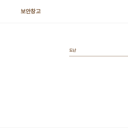
본문 바로가기
보안창고
도난