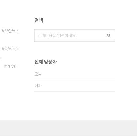
검색
보안뉴스
O/STip
r
전체 방문자
라우터
오늘
어제