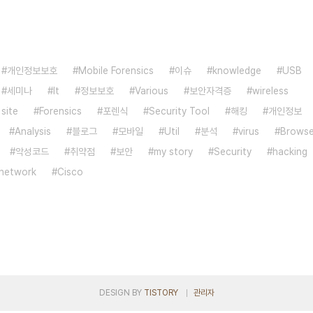
개인정보보호
Mobile Forensics
이슈
knowledge
USB
세미나
It
정보보호
Various
보안자격증
wireless
 site
Forensics
포렌식
Security Tool
해킹
개인정보
Analysis
블로그
모바일
Util
분석
virus
Browse
악성코드
취약점
보안
my story
Security
hacking
network
Cisco
DESIGN BY
TISTORY
관리자