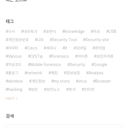
태그
수사
네트워크
포렌식
knowledge
이슈
USB
개인정보보호
Util
Security Tool
Security site
라우터
Cisco
세미나
It
모바일
취약점
Various
O/STip
Forensics
아이폰
보안자격증
악성코드
Mobile Forensics
Security
Google
블로그
network
해킹
정보보호
Analysis
wireless
개인정보
my story
virus
Browser
hacking
보안
보안뉴스
분석
인터넷
더보기
검색