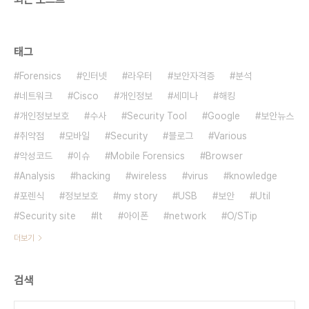
태그
Forensics
인터넷
라우터
보안자격증
분석
네트워크
Cisco
개인정보
세미나
해킹
개인정보보호
수사
Security Tool
Google
보안뉴스
취약점
모바일
Security
블로그
Various
악성코드
이슈
Mobile Forensics
Browser
Analysis
hacking
wireless
virus
knowledge
포렌식
정보보호
my story
USB
보안
Util
Security site
It
아이폰
network
O/STip
더보기
검색