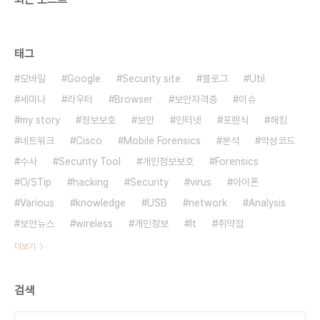
태그
모바일
Google
Security site
블로그
Util
세미나
라우터
Browser
보안자격증
이슈
my story
정보보호
보안
인터넷
포렌식
해킹
네트워크
Cisco
Mobile Forensics
분석
악성코드
수사
Security Tool
개인정보보호
Forensics
O/STip
hacking
Security
virus
아이폰
Various
knowledge
USB
network
Analysis
보안뉴스
wireless
개인정보
It
취약점
더보기
검색