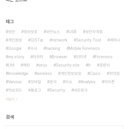
태그
보안
정보보호
보안뉴스
USB
보안자격증
개인정보
O/STip
network
Security Tool
세미나
Google
수사
hacking
Mobile Forensics
my story
라우터
Browser
인터넷
Forensics
Util
해킹
virus
Security site
It
포렌식
knowledge
wireless
개인정보보호
Cisco
취약점
Various
모바일
분석
이슈
Analysis
아이폰
악성코드
블로그
Security
네트워크
더보기
검색