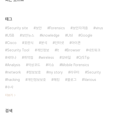
태그
Security site
보안
Forensics
보안자격증
virus
USB
보안뉴스
knowledge
Util
Google
Cisco
포렌식
분석
인터넷
아이폰
Security Tool
개인정보
It
Browser
네트워크
세미나
취약점
wireless
모바일
O/STip
Analysis
악성코드
이슈
Mobile Forensics
network
정보보호
my story
라우터
Security
hacking
개인정보보호
해킹
블로그
Various
수사
더보기
검색