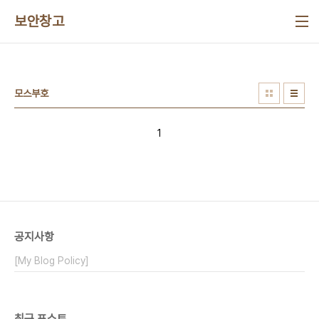
본문 바로가기
보안창고
모스부호
1
공지사항
[My Blog Policy]
최근 포스트