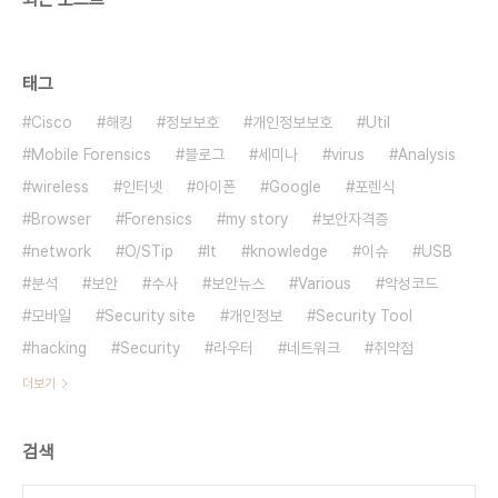
태그
Cisco
해킹
정보보호
개인정보보호
Util
Mobile Forensics
블로그
세미나
virus
Analysis
wireless
인터넷
아이폰
Google
포렌식
Browser
Forensics
my story
보안자격증
network
O/STip
It
knowledge
이슈
USB
분석
보안
수사
보안뉴스
Various
악성코드
모바일
Security site
개인정보
Security Tool
hacking
Security
라우터
네트워크
취약점
더보기
검색