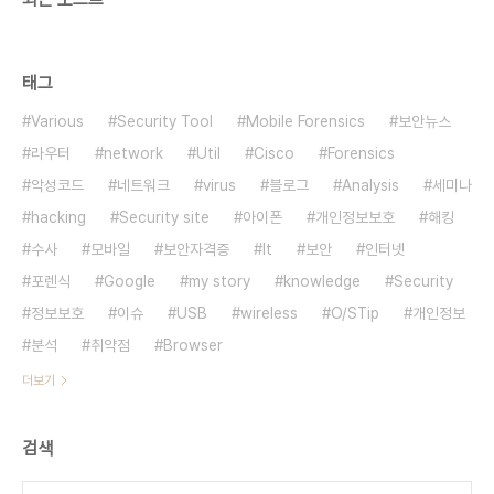
태그
Various
Security Tool
Mobile Forensics
보안뉴스
라우터
network
Util
Cisco
Forensics
악성코드
네트워크
virus
블로그
Analysis
세미나
hacking
Security site
아이폰
개인정보보호
해킹
수사
모바일
보안자격증
It
보안
인터넷
포렌식
Google
my story
knowledge
Security
정보보호
이슈
USB
wireless
O/STip
개인정보
분석
취약점
Browser
더보기
검색