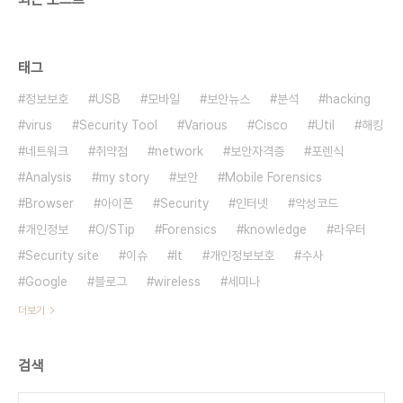
태그
정보보호
USB
모바일
보안뉴스
분석
hacking
virus
Security Tool
Various
Cisco
Util
해킹
네트워크
취약점
network
보안자격증
포렌식
Analysis
my story
보안
Mobile Forensics
Browser
아이폰
Security
인터넷
악성코드
개인정보
O/STip
Forensics
knowledge
라우터
Security site
이슈
It
개인정보보호
수사
Google
블로그
wireless
세미나
더보기
검색