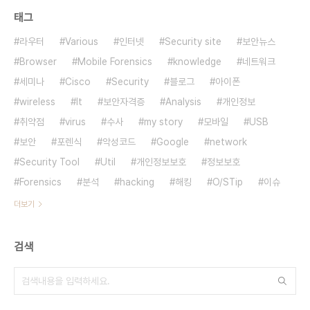
태그
라우터
Various
인터넷
Security site
보안뉴스
Browser
Mobile Forensics
knowledge
네트워크
세미나
Cisco
Security
블로그
아이폰
wireless
It
보안자격증
Analysis
개인정보
취약점
virus
수사
my story
모바일
USB
보안
포렌식
악성코드
Google
network
Security Tool
Util
개인정보보호
정보보호
Forensics
분석
hacking
해킹
O/STip
이슈
더보기
검색