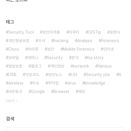
태그
Security Tool
보안자격증
라우터
O/STip
포렌식
개인정보보호
수사
hacking
Analysis
Forensics
Cisco
아이폰
보안
Mobile Forensics
인터넷
모바일
세미나
Security
분석
my story
정보보호
블로그
개인정보
network
Various
USB
악성코드
보안뉴스
Util
Security site
It
wireless
이슈
취약점
virus
knowledge
네트워크
Google
Browser
해킹
더보기
검색