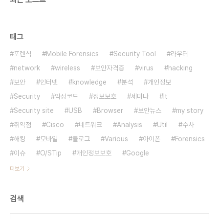
태그
포렌식
Mobile Forensics
Security Tool
라우터
network
wireless
보안자격증
virus
hacking
보안
인터넷
knowledge
분석
개인정보
Security
악성코드
정보보호
세미나
It
Security site
USB
Browser
보안뉴스
my story
취약점
Cisco
네트워크
Analysis
Util
수사
해킹
모바일
블로그
Various
아이폰
Forensics
이슈
O/STip
개인정보보호
Google
더보기
검색