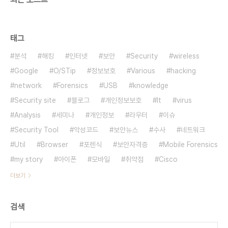
태그
분석
해킹
인터넷
보안
Security
wireless
Google
O/STip
정보보호
Various
hacking
network
Forensics
USB
knowledge
Security site
블로그
개인정보보호
It
virus
Analysis
세미나
개인정보
라우터
이슈
Security Tool
악성코드
보안뉴스
수사
네트워크
Util
Browser
포렌식
보안자격증
Mobile Forensics
my story
아이폰
모바일
취약점
Cisco
더보기
검색