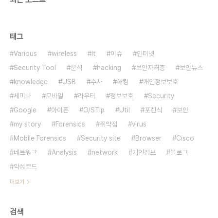
태그
Various
wireless
It
이슈
인터넷
Security Tool
분석
hacking
보안자격증
보안뉴스
knowledge
USB
수사
해킹
개인정보보호
세미나
모바일
라우터
정보보호
Security
Google
아이폰
O/STip
Util
포렌식
보안
my story
Forensics
취약점
virus
Mobile Forensics
Security site
Browser
Cisco
네트워크
Analysis
network
개인정보
블로그
악성코드
더보기
검색