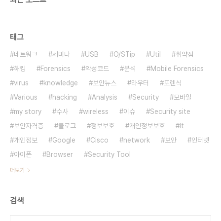
태그
네트워크
세미나
USB
O/STip
Util
취약점
해킹
Forensics
악성코드
분석
Mobile Forensics
virus
knowledge
보안뉴스
라우터
포렌식
Various
hacking
Analysis
Security
모바일
my story
수사
wireless
이슈
Security site
보안자격증
블로그
정보보호
개인정보보호
It
개인정보
Google
Cisco
network
보안
인터넷
아이폰
Browser
Security Tool
더보기
검색