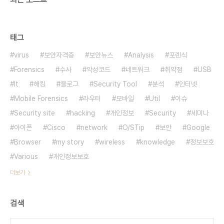
태그
virus
보안자격증
보안뉴스
Analysis
포렌식
Forensics
수사
악성코드
네트워크
취약점
USB
It
해킹
블로그
Security Tool
분석
인터넷
Mobile Forensics
라우터
모바일
Util
이슈
Security site
hacking
개인정보
Security
세미나
아이폰
Cisco
network
O/STip
보안
Google
Browser
my story
wireless
knowledge
정보보호
Various
개인정보보호
더보기
검색