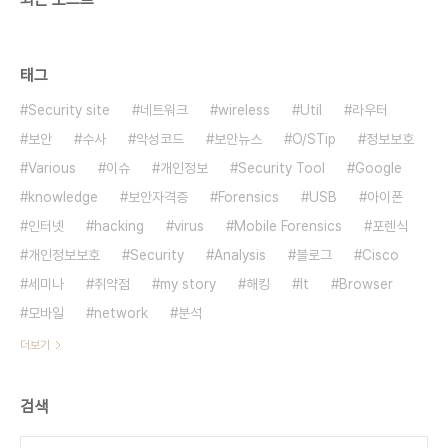
태그
Security site
네트워크
wireless
Util
라우터
보안
수사
악성코드
보안뉴스
O/STip
정보보호
Various
이슈
개인정보
Security Tool
Google
knowledge
보안자격증
Forensics
USB
아이폰
인터넷
hacking
virus
Mobile Forensics
포렌식
개인정보보호
Security
Analysis
블로그
Cisco
세미나
취약점
my story
해킹
It
Browser
모바일
network
분석
더보기
검색