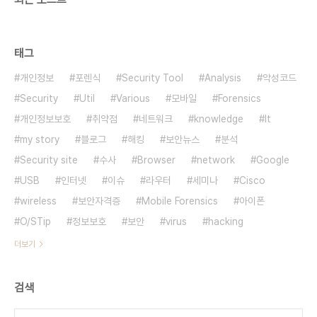
태그
개인정보
포렌식
Security Tool
Analysis
악성코드
Security
Util
Various
모바일
Forensics
개인정보보호
취약점
네트워크
knowledge
It
my story
블로그
해킹
보안뉴스
분석
Security site
수사
Browser
network
Google
USB
인터넷
이슈
라우터
세미나
Cisco
wireless
보안자격증
Mobile Forensics
아이폰
O/STip
정보보호
보안
virus
hacking
더보기
검색