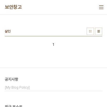
본문 바로가기
보안창고
살인
1
공지사항
[My Blog Policy]
최근 포스트