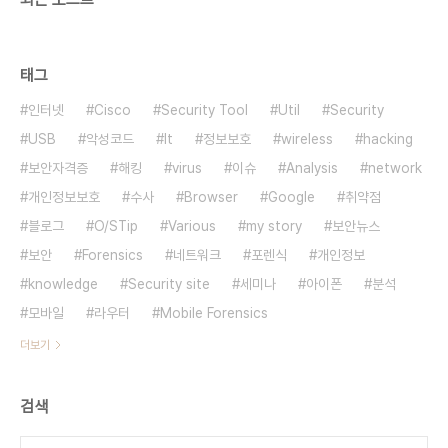
태그
인터넷
Cisco
Security Tool
Util
Security
USB
악성코드
It
정보보호
wireless
hacking
보안자격증
해킹
virus
이슈
Analysis
network
개인정보보호
수사
Browser
Google
취약점
블로그
O/STip
Various
my story
보안뉴스
보안
Forensics
네트워크
포렌식
개인정보
knowledge
Security site
세미나
아이폰
분석
모바일
라우터
Mobile Forensics
더보기
검색