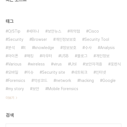
태그
O/STip
세미나
보안뉴스
취약점
Cisco
Security
Browser
개인정보보호
Security Tool
분석
It
knowledge
정보보호
수사
Analysis
아이폰
해킹
라우터
USB
블로그
개인정보
Various
wireless
virus
Util
보안자격증
포렌식
모바일
이슈
Security site
네트워크
인터넷
Forensics
악성코드
network
hacking
Google
my story
보안
Mobile Forensics
더보기
검색