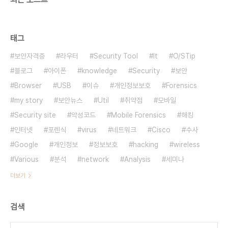
태그
보안자격증
라우터
Security Tool
It
O/STip
블로그
아이폰
knowledge
Security
보안
Browser
USB
이슈
개인정보보호
Forensics
my story
보안뉴스
Util
취약점
모바일
Security site
악성코드
Mobile Forensics
해킹
인터넷
포렌식
virus
네트워크
Cisco
수사
Google
개인정보
정보보호
hacking
wireless
Various
분석
network
Analysis
세미나
더보기
검색