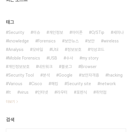
태그
Security
이슈
개인정보
아이폰
O/STip
세미나
knowledge
Forensics
보안뉴스
보안
wireless
Analysis
모바일
Util
정보보호
악성코드
Mobile Forensics
USB
수사
my story
개인정보보호
네트워크
블로그
Browser
Security Tool
분석
Google
보안자격증
hacking
Various
Cisco
해킹
Security site
network
It
virus
인터넷
라우터
포렌식
취약점
더보기
검색