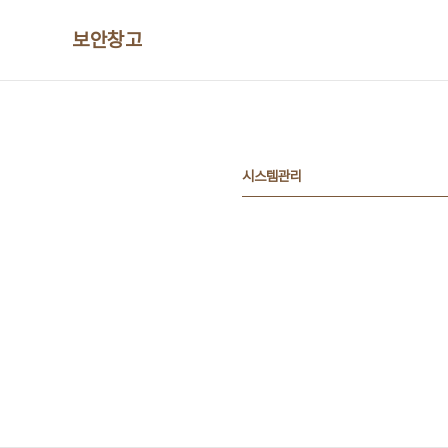
본문 바로가기
보안창고
시스템관리