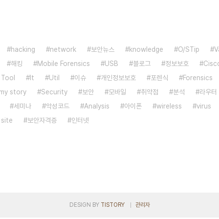
hacking
network
보안뉴스
knowledge
O/STip
V
해킹
Mobile Forensics
USB
블로그
정보보호
Cisc
 Tool
It
Util
이슈
개인정보보호
포렌식
Forensics
my story
Security
보안
모바일
취약점
분석
라우터
세미나
악성코드
Analysis
아이폰
wireless
virus
 site
보안자격증
인터넷
DESIGN BY
TISTORY
관리자