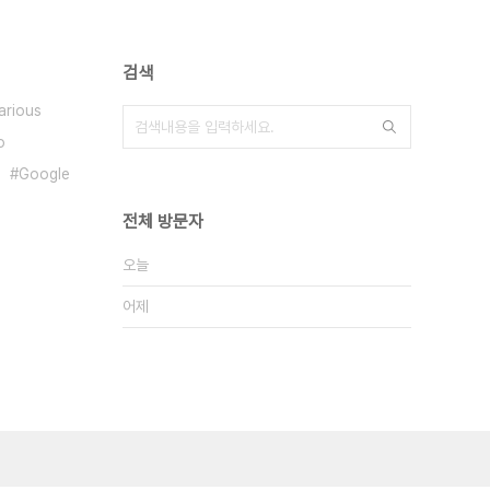
검색
arious
o
Google
전체 방문자
오늘
어제