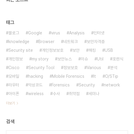
태그
블로그
Google
virus
Analysis
인터넷
knowledge
Browser
네트워크
보안자격증
Security site
개인정보보호
보안
해킹
USB
개인정보
my story
보안뉴스
이슈
Util
포렌식
Cisco
Security Tool
정보보호
Various
분석
모바일
hacking
Mobile Forensics
It
O/STip
라우터
악성코드
Forensics
Security
network
아이폰
wireless
수사
취약점
세미나
더보기
검색