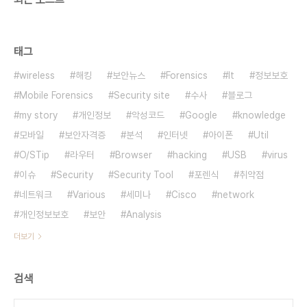
태그
wireless
해킹
보안뉴스
Forensics
It
정보보호
Mobile Forensics
Security site
수사
블로그
my story
개인정보
악성코드
Google
knowledge
모바일
보안자격증
분석
인터넷
아이폰
Util
O/STip
라우터
Browser
hacking
USB
virus
이슈
Security
Security Tool
포렌식
취약점
네트워크
Various
세미나
Cisco
network
개인정보보호
보안
Analysis
더보기
검색