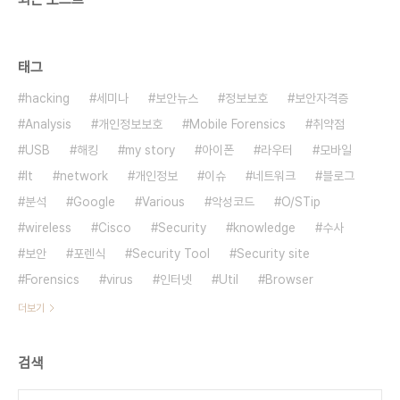
태그
hacking
세미나
보안뉴스
정보보호
보안자격증
Analysis
개인정보보호
Mobile Forensics
취약점
USB
해킹
my story
아이폰
라우터
모바일
It
network
개인정보
이슈
네트워크
블로그
분석
Google
Various
악성코드
O/STip
wireless
Cisco
Security
knowledge
수사
보안
포렌식
Security Tool
Security site
Forensics
virus
인터넷
Util
Browser
더보기
검색