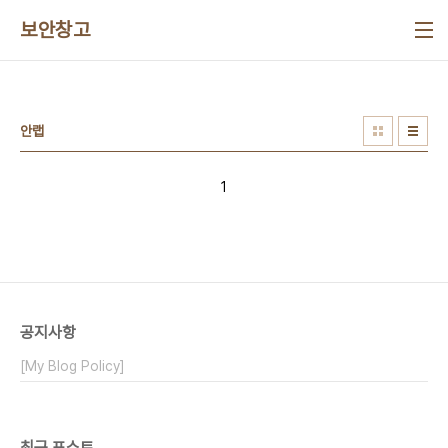
본문 바로가기
보안창고
안랩
1
공지사항
[My Blog Policy]
최근 포스트