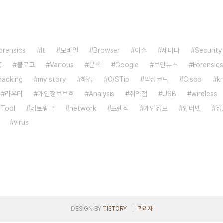
orensics
It
모바일
Browser
이슈
세미나
Security 
증
블로그
Various
분석
Google
보안뉴스
Forensics
hacking
my story
해킹
O/STip
악성코드
Cisco
k
라우터
개인정보보호
Analysis
취약점
USB
wireless
 Tool
네트워크
network
포렌식
개인정보
인터넷
정
virus
DESIGN BY
TISTORY
관리자