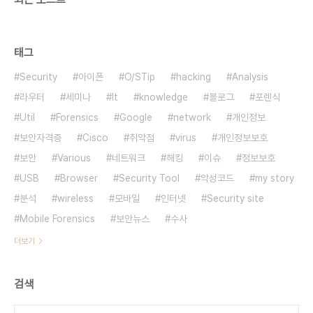
태그
Security
아이폰
O/STip
hacking
Analysis
라우터
세미나
It
knowledge
블로그
포렌식
Util
Forensics
Google
network
개인정보
보안자격증
Cisco
취약점
virus
개인정보보호
보안
Various
네트워크
해킹
이슈
정보보호
USB
Browser
Security Tool
악성코드
my story
분석
wireless
모바일
인터넷
Security site
Mobile Forensics
보안뉴스
수사
더보기
검색