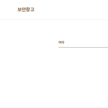
본문 바로가기
보안창고
여자