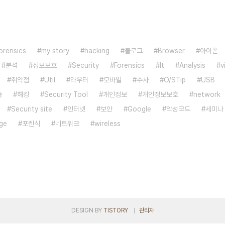
orensics
my story
hacking
블로그
Browser
아이폰
분석
정보보호
Security
Forensics
It
Analysis
v
취약점
Util
라우터
모바일
수사
O/STip
USB
증
해킹
Security Tool
개인정보
개인정보보호
network
Security site
인터넷
보안
Google
악성코드
세미나
ge
포렌식
네트워크
wireless
DESIGN BY
TISTORY
관리자