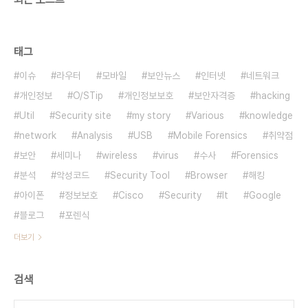
태그
이슈
라우터
모바일
보안뉴스
인터넷
네트워크
개인정보
O/STip
개인정보보호
보안자격증
hacking
Util
Security site
my story
Various
knowledge
network
Analysis
USB
Mobile Forensics
취약점
보안
세미나
wireless
virus
수사
Forensics
분석
악성코드
Security Tool
Browser
해킹
아이폰
정보보호
Cisco
Security
It
Google
블로그
포렌식
더보기
검색