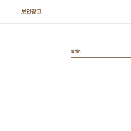
본문 바로가기
보안창고
웹해킹