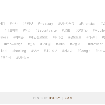
해킹
수사
인터넷
my story
보안자격증
Forensics
V
네트워크
이슈
Security site
USB
O/STip
Mobile
reless
아이폰
개인정보보호
취약점
정보보호
라우터
knowledge
분석
모바일
virus
악성코드
Browser
 Tool
hacking
보안
개인정보
세미나
Google
netw
포렌식
보안뉴스
DESIGN BY
TISTORY
관리자