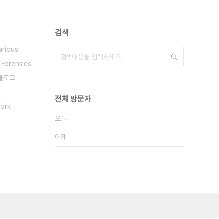
검색
arious
 Forensics
블로그
전체 방문자
ork
오늘
어제