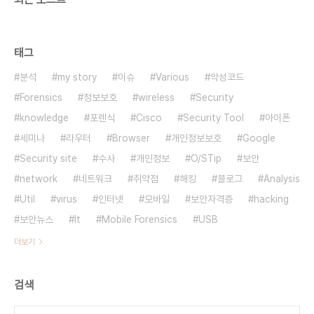
태그
분석
my story
이슈
Various
악성코드
Forensics
정보보호
wireless
Security
knowledge
포렌식
Cisco
Security Tool
아이폰
세미나
라우터
Browser
개인정보보호
Google
Security site
수사
개인정보
O/STip
보안
network
네트워크
취약점
해킹
블로그
Analysis
Util
virus
인터넷
모바일
보안자격증
hacking
보안뉴스
It
Mobile Forensics
USB
더보기
검색