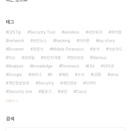
태그
O/STip
Security Tool
wireless
네트워크
취약점
network
보안뉴스
hacking
아이폰
my story
Browser
포렌식
Mobile Forensics
분석
악성코드
이슈
모바일
보안자격증
정보보호
Various
Analysis
knowledge
Forensics
Util
인터넷
Google
세미나
It
해킹
수사
USB
virus
개인정보보호
Security
개인정보
라우터
Security site
블로그
보안
Cisco
더보기
검색