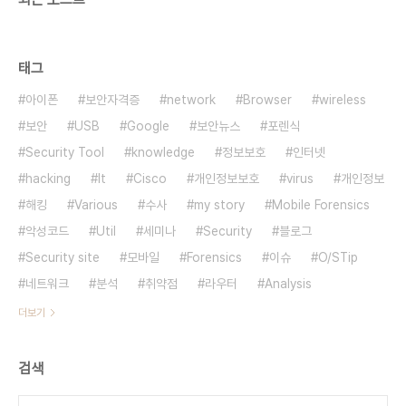
태그
아이폰
보안자격증
network
Browser
wireless
보안
USB
Google
보안뉴스
포렌식
Security Tool
knowledge
정보보호
인터넷
hacking
It
Cisco
개인정보보호
virus
개인정보
해킹
Various
수사
my story
Mobile Forensics
악성코드
Util
세미나
Security
블로그
Security site
모바일
Forensics
이슈
O/STip
네트워크
분석
취약점
라우터
Analysis
더보기
검색