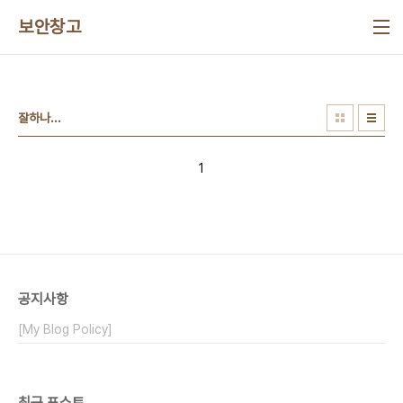
본문 바로가기
보안창고
잘하나...
1
공지사항
[My Blog Policy]
최근 포스트