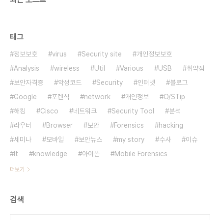
태그
정보보호
virus
Security site
개인정보보호
Analysis
wireless
Util
Various
USB
취약점
보안자격증
악성코드
Security
인터넷
블로그
Google
포렌식
network
개인정보
O/STip
해킹
Cisco
네트워크
Security Tool
분석
라우터
Browser
보안
Forensics
hacking
세미나
모바일
보안뉴스
my story
수사
이슈
It
knowledge
아이폰
Mobile Forensics
더보기
검색